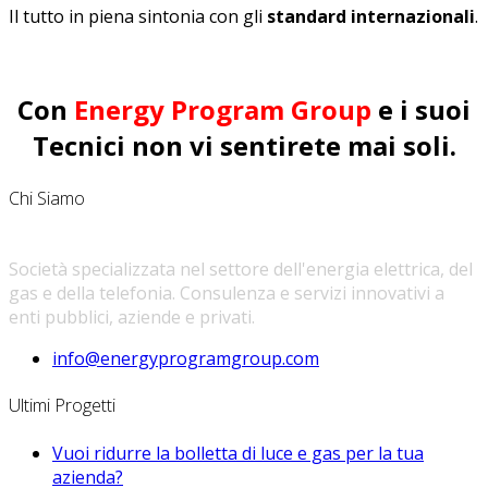
Il tutto in piena sintonia con gli
standard internazionali
.
Con
Energy Program Group
e i suoi
Tecnici non vi sentirete mai soli.
Chi Siamo
ENERGY PROGRAM GROUP
Società specializzata nel settore dell'energia elettrica, del
gas e della telefonia. Consulenza e servizi innovativi a
enti pubblici, aziende e privati.
info@energyprogramgroup.com
Ultimi Progetti
Vuoi ridurre la bolletta di luce e gas per la tua
azienda?