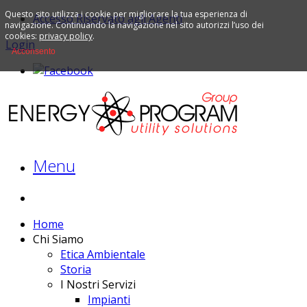
Questo sito utilizza i cookie per migliorare la tua esperienza di
Accesso Riservato agli Agenti
navigazione. Continuando la navigazione nel sito autorizzi l’uso dei
cookies:
privacy policy
.
Login
Acconsento
Menu
Home
Chi Siamo
Etica Ambientale
Storia
I Nostri Servizi
Impianti