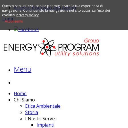
Questo sito utilizza i cookie per migliorare la tua esperienza di
Accesso Riservato agli Agenti
navigazione. Continuando la navigazione nel sito autorizzi l’uso dei
cookies:
privacy policy
.
Login
Acconsento
Menu
Home
Chi Siamo
Etica Ambientale
Storia
I Nostri Servizi
Impianti