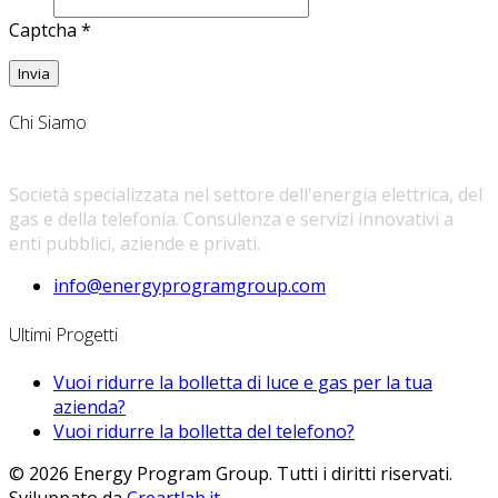
Captcha
*
Invia
Chi Siamo
ENERGY PROGRAM GROUP
Società specializzata nel settore dell'energia elettrica, del
gas e della telefonia. Consulenza e servizi innovativi a
enti pubblici, aziende e privati.
info@energyprogramgroup.com
Ultimi Progetti
Vuoi ridurre la bolletta di luce e gas per la tua
azienda?
Vuoi ridurre la bolletta del telefono?
© 2026 Energy Program Group. Tutti i diritti riservati.
Sviluppato da
Creartlab.it